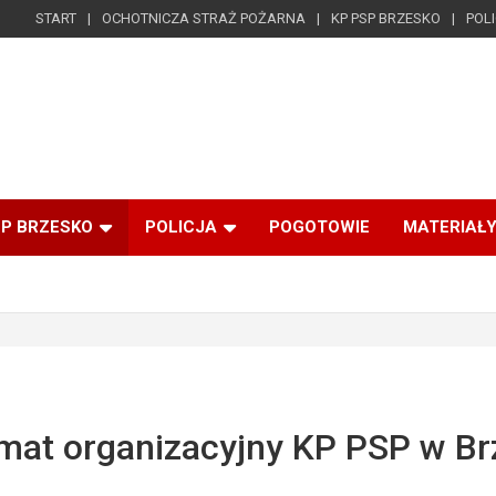
START
OCHOTNICZA STRAŻ POŻARNA
KP PSP BRZESKO
POL
SP BRZESKO
POLICJA
POGOTOWIE
MATERIAŁY
mat organizacyjny KP PSP w Br