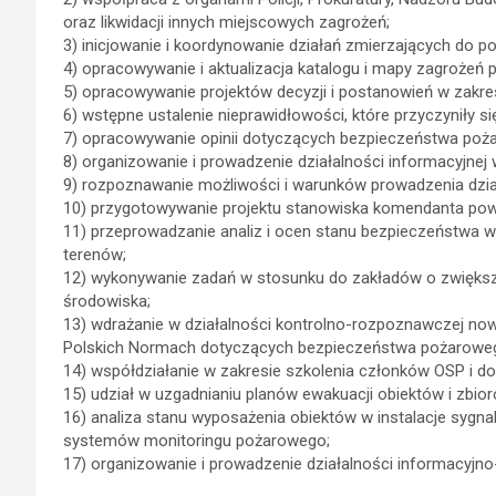
oraz likwidacji innych miejscowych zagrożeń;
3) inicjowanie i koordynowanie działań zmierzających do p
4) opracowywanie i aktualizacja katalogu i mapy zagrożeń
5) opracowywanie projektów decyzji i postanowień w zakres
6) wstępne ustalenie nieprawidłowości, które przyczyniły s
7) opracowywanie opinii dotyczących bezpieczeństwa poż
8) organizowanie i prowadzenie działalności informacyjne
9) rozpoznawanie możliwości i warunków prowadzenia dzia
10) przygotowywanie projektu stanowiska komendanta pow
11) przeprowadzanie analiz i ocen stanu bezpieczeństwa 
terenów;
12) wykonywanie zadań w stosunku do zakładów o zwięks
środowiska;
13) wdrażanie w działalności kontrolno-rozpoznawczej n
Polskich Normach dotyczących bezpieczeństwa pożarowe
14) współdziałanie w zakresie szkolenia członków OSP i 
15) udział w uzgadnianiu planów ewakuacji obiektów i zbi
16) analiza stanu wyposażenia obiektów w instalacje syg
systemów monitoringu pożarowego;
17) organizowanie i prowadzenie działalności informacyj