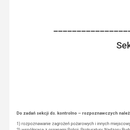
________________
Sek
Do zadań sekcji ds. kontrolno – rozpoznawczych nale
1) rozpoznawanie zagrożeń pożarowych i innych miejscow
2) współpraca z organami Policji, Prokuratury, Nadzoru Bud