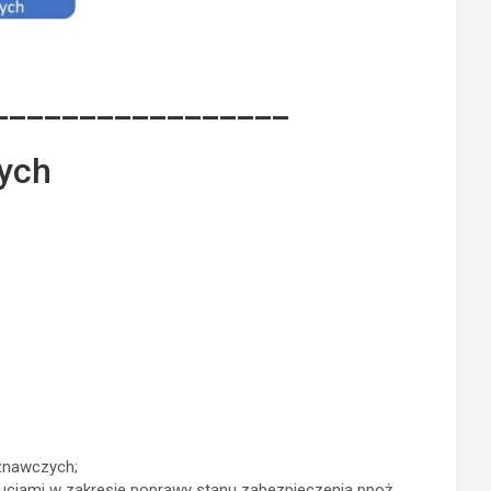
_________________
zych
znawczych;
ytucjami w zakresie poprawy stanu zabezpieczenia ppoż.