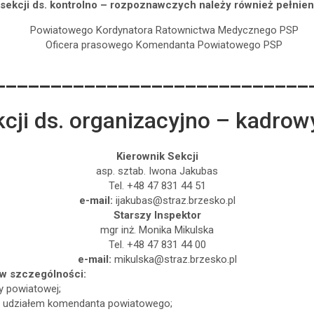
sekcji ds. kontrolno – rozpoznawczych należy również pełnieni
Powiatowego Kordynatora Ratownictwa Medycznego PSP
Oficera prasowego Komendanta Powiatowego PSP
____________________________
cji ds. organizacyjno – kadro
Kierownik Sekcji
asp. sztab. Iwona Jakubas
Tel. +48 47 831 44 51
e-mail:
ijakubas@straz.brzesko.pl
Starszy Inspektor
mgr inż. Monika Mikulska
Tel. +48 47 831 44 00
e-mail:
mikulska@straz.brzesko.pl
 w szczególności:
y powiatowej;
 z udziałem komendanta powiatowego;