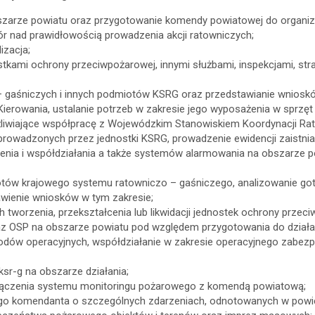
szarze powiatu oraz przygotowanie komendy powiatowej do organiza
zór nad prawidłowością prowadzenia akcji ratowniczych;
izacja;
ami ochrony przeciwpożarowej, innymi służbami, inspekcjami, stra
– gaśniczych i innych podmiotów KSRG oraz przedstawianie wnioskó
rowania, ustalanie potrzeb w zakresie jego wyposażenia w sprzęt 
ożliwiające współpracę z Wojewódzkim Stanowiskiem Koordynacji Ra
 prowadzonych przez jednostki KSRG, prowadzenie ewidencji zaistn
nia i współdziałania a także systemów alarmowania na obszarze p
iotów krajowego systemu ratowniczo – gaśniczego, analizowanie go
awienie wniosków w tym zakresie;
worzenia, przekształcenia lub likwidacji jednostek ochrony przeci
raz OSP na obszarze powiatu pod względem przygotowania do działa
ów operacyjnych, współdziałanie w zakresie operacyjnego zabezpi
sr-g na obszarze działania;
łączenia systemu monitoringu pożarowego z komendą powiatową;
o komendanta o szczególnych zdarzeniach, odnotowanych w powieci