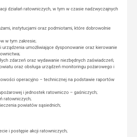
cji działań ratowniczych, w tym w czasie nadzwyczajnych
żami, instytucjami oraz podmiotami, które dobrowolnie
w w tym zakresie;
i urządzenia umożliwiające dysponowanie oraz kierowanie
townictwa;
iałych zdarzeń oraz wydawanie niezbędnych zaświadczeń;
owiatu oraz obsługa urządzeń monitoringu pożarowego i
towości operacyjno – technicznej na podstawie raportów
wpożarowej i jednostek ratowniczo – gaśniczych;
ń ratowniczych;
eczenia powiatów sąsiednich;
e i postępie akcji ratowniczych;