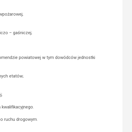
iwpożarowej;
czo – gaśniczej;
komendzie powiatowej w tym dowódców jednostki
nych etatów;
j;
 kwalifikacyjnego.
 o ruchu drogowym.