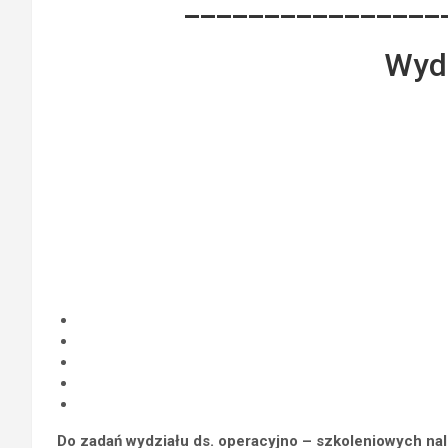
________________
Wydz
Do zadań wydziału ds. operacyjno – szkoleniowych na