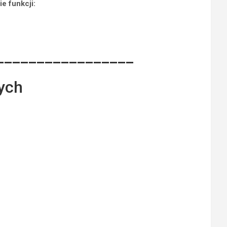
e funkcji:
_________________
wych