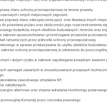
oprawy stanu ochrony przeciwpożarowej na terenie powiatu;
 pożarowych i innych miejscowych zagrożeń;
ie poprawy stanu zabezpieczenia ppoż. oraz likwidacji innych miej
ię do powstania pożaru oraz okoliczności jego rozprzestrzenienia się
arowego budynków, innych obiektów budowlanych i terenów oraz i
j w zakresie upowszechniania i przestrzeganie przepisów przeciwpoż
łań ratowniczych przez jednostki ochrony przeciwpożarowej;
iatowego w sprawie przekazywania do użytku obiektów budowlanyc
w zakresie ochrony przeciwpożarowej w odniesieniu do poszczegól
zonym i dużym ryzyku w zakresie zapobiegania poważnym awariom
owych wymagań zawartych w znowelizowanych przepisach techniczno
go;
doskonalenia zawodowego strażaków KP;
orów zabytkowych;
nalizacyjno alarmowe oraz stopnia wdrażania monitoringu pożaroweg
no-promocyjnej Komendy przez rzecznika prasowego.