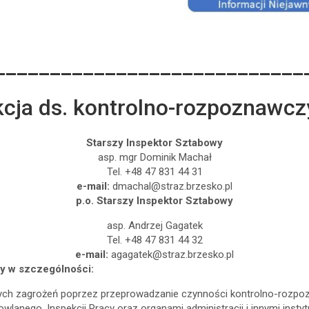
____________________________
cja ds. kontrolno-rozpoznawc
Starszy Inspektor Sztabowy
asp. mgr Dominik Machał
Tel. +48 47 831 44 31
e-mail:
dmachal@straz.brzesko.pl
p.o. Starszy Inspektor Sztabowy
asp. Andrzej Gagatek
Tel. +48 47 831 44 32
e-mail:
agagatek@straz.brzesko.pl
ży w szczególności:
ych zagrożeń poprzez przeprowadzanie czynności kontrolno-rozpo
owlanego, Inspekcji Pracy oraz organami administracji i innymi inst