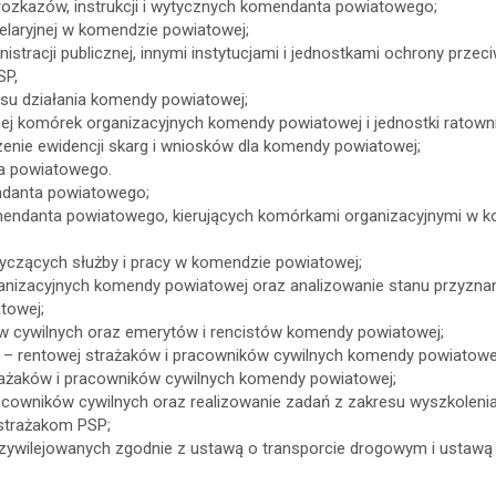
rozkazów, instrukcji i wytycznych komendanta powiatowego;
elaryjnej w komendzie powiatowej;
tracji publicznej, innymi instytucjami i jednostkami ochrony przec
SP,
su działania komendy powiatowej;
nej komórek organizacyjnych komendy powiatowej i jednostki ratowni
zenie ewidencji skarg i wniosków dla komendy powiatowej;
ta powiatowego.
endanta powiatowego;
endanta powiatowego, kierujących komórkami organizacyjnymi w 
yczących służby i pracy w komendzie powiatowej;
anizacyjnych komendy powiatowej oraz analizowanie stanu przyzna
towej;
 cywilnych oraz emerytów i rencistów komendy powiatowej;
 – rentowej strażaków i pracowników cywilnych komendy powiatowe
strażaków i pracowników cywilnych komendy powiatowej;
racowników cywilnych oraz realizowanie zadań z zakresu wyszkolenia
strażakom PSP;
zywilejowanych zgodnie z ustawą o transporcie drogowym i ustawą