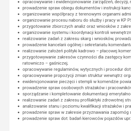
opracowywanie i ewidencjonowanie zarządzeń, decyzji, 
prowadzenie spraw obiegu dokumentów i instrukcji kanc
organizowanie współpracy z terenowymi organami adminis
organizowanie procesu naboru do służby i pracy w KP P
przygotowanie zbiorczych analiz oraz wniosków z zakre
organizowanie systemu i koordynacji kontroli wewnętrz
realizowanie zadań z zakresu skarg i wniosków, prowad
prowadzenie kancelarii ogólnej i sekretariatu komendan
realizowanie założeń polityki kadrowo – płacowej kom
przygotowywanie zakresów czynności dla zastępcy kom
ratowniczo – gaśniczej;
opracowywanie regulaminów, wytycznych i procedur dot
opracowywanie propozycji zmian struktur wewnątrz org
ewidencjonowanie pieczęci i stempli w komendzie powia
prowadzenie spraw osobowych strażaków i pracowników
sporządzanie i kompletowanie dokumentacji emerytalno
realizowanie zadań z zakresu profilaktyki zdrowotnej 
analizowanie stanu i poziomu kwalifikacji strażaków i p
prowadzenie spraw w zakresie przyznawania zapomóg 
prowadzenie spraw dot. badań kierowców pojazdów upr