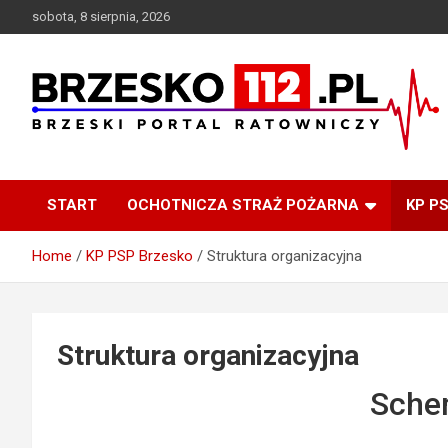
Skip
sobota, 8 sierpnia, 2026
to
content
Brzeski Portal Ratowniczy
BRZESKO112.pl
START
OCHOTNICZA STRAŻ POŻARNA
KP P
Home
KP PSP Brzesko
Struktura organizacyjna
Struktura organizacyjna
Sche