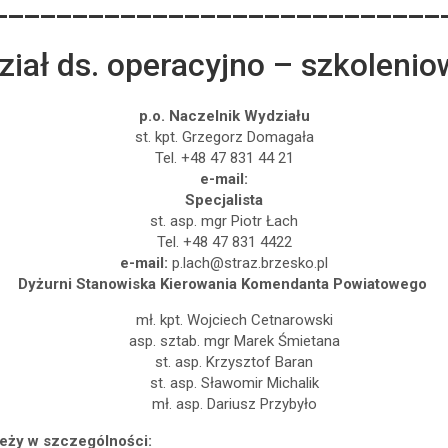
____________________________
iał ds. operacyjno – szkoleni
p.o. Naczelnik Wydziału
st. kpt. Grzegorz Domagała
Tel. +48 47 831 44 21
e-mail:
Specjalista
st. asp. mgr Piotr Łach
Tel. +48 47 831 4422
e-mail:
p.lach@straz.brzesko.pl
Dyżurni Stanowiska Kierowania Komendanta Powiatowego
mł. kpt. Wojciech Cetnarowski
asp. sztab. mgr Marek Śmietana
st. asp. Krzysztof Baran
st. asp. Sławomir Michalik
mł. asp. Dariusz Przybyło
leży w szczególności: