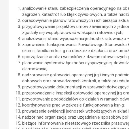
analizowanie stanu zabezpieczenia operacyjnego na ob
zagrożeń, katastrof lub klęsk żywiołowych, a także nad
opracowywanie planów ratowniczych i ich bieżąca aktual
przygotowywanie projektów umów zawieranych z jednostk
zgodziły się współpracować w akcjach ratowniczych;
analizowanie stanu wyposażenia jednostek ratowniczo 
zapewnienie funkcjonowania Powiatowego Stanowiska Kie
siłami i środkami ksr-g na obszarze działania oraz um
sporządzanie analiz i wniosków z działań ratowniczych
planowanie systemów łączności dyspozycyjnej, dowodze
alarmowania;
nadzorowanie gotowości operacyjnej jrg i innych podm
dobowych oraz prowadzonych kontroli, a także przedst
przygotowywanie dokumentacji w sprawach dotyczących t
przeprowadzanie inspekcji gotowości operacyjnej jrg o
przygotowanie pododdziałów do działań w ramach odwod
koordynowanie prac w zakresie funkcjonowania ksr-g;
prowadzenie ewidencji jednostek wchodzących w skład k
nadzór nad organizacją oraz uzgadnianie sposobów po
bieżące informowanie nieetatowego rzecznika prasoweg