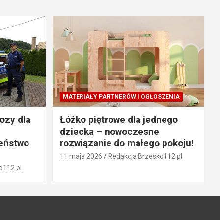
MATERIAŁY PARTNERÓW I OGŁOSZENIA
ozy dla
Łóżko piętrowe dla jednego
dziecka – nowoczesne
zeństwo
rozwiązanie do małego pokoju!
11 maja 2026
Redakcja Brzesko112.pl
o112.pl