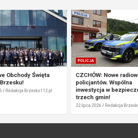
POLICJA
we Obchody Święta
CZCHÓW: Nowe radiow
 Brzesku!
policjantów. Wspólna
inwestycja w bezpiec
6
Redakcja Brzesko112.pl
trzech gmin!
22 lipca 2026
Redakcja Brzesk