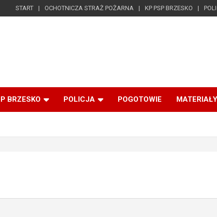
START
OCHOTNICZA STRAŻ POŻARNA
KP PSP BRZESKO
POL
SP BRZESKO
POLICJA
POGOTOWIE
MATERIAŁY