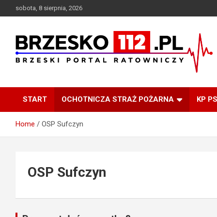
Skip
sobota, 8 sierpnia, 2026
to
content
Brzeski Portal Ratowniczy
BRZESKO112.pl
START
OCHOTNICZA STRAŻ POŻARNA
KP P
Home
OSP Sufczyn
OSP Sufczyn