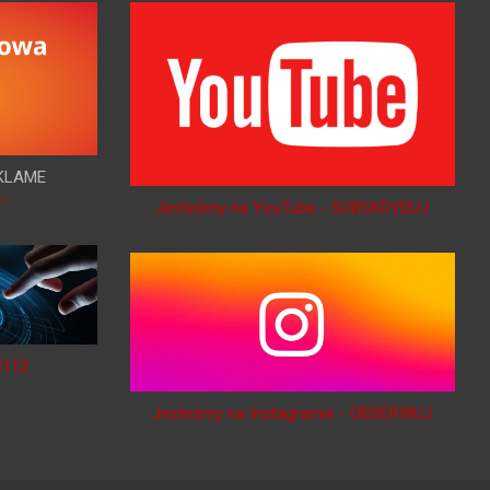
KLAME
<-
Jesteśmy na YouTube - SUBSKRYBUJ
B112
Jesteśmy na Instagramie - OBSERWUJ