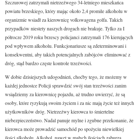
Szczurowej zatrzymali nietrzeźwego 34-letniego mieszkańca
powiatu brzeskiego, który mając około 2,4 promile alkoholu w
organizmie wsiadł za kierownicę volkswagena golfa. Takich
przypadków niestety naszych drogach nie brakuje. Tylko za I
półrocze 2019 roku brzescy policjanci zatrzymali 176 kierujących
pod wpływem alkoholu. Funkcjonariusze są zdeterminowani i
konsekwentni, aby takich potencjalnych zabójców eliminować z
dróg, stąd bardzo częste kontrole trzeźwości.
W dobie dzisiejszych udogodnień, choćby tego, że możemy w
każdej jednostce Policji sprawdzić swój stan trzeźwości zanim
wsiądziemy za kierownicę pojazdu, aż trudno uwierzyć, że są
osoby, które ryzykują swoim życiem i za nic mają życie też innych
użytkowników dróg. Nietrzeźwy kierowca to śmiertelne
niebezpieczeństwo. Nadal panuje mylne i zgubne przekonanie, że
kierowca może prowadzić samochód po spożyciu niewielkiej
ilości alkoholu. Alkohol, nawet w małych ilościach zaburza