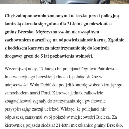
Chęć zaimponowania znajomym i ucieczka przed policyjną
kontrolą okazała się zgubna dla 21-letniego mieszkańca
gminy Brzesko. Mężczyzna swoim nierozsądnym
zachowaniem naraził się na odpowiedzialność karną. Zgodnie
z kodeksem karnym za niezatrzymanie się do kontroli
drogowej grozi do 5 lat pozbawienia wolności.
Wczorajszej nocy, 17 lutego br. policjanci Ogniwa Patrolowo-
Interwencyjnego brzeskiej jednostki, pełniąc służbę w
miejscowości Wola Dębińska podjęli kontrolę wobec kierującego
samochodem marki Ford. Kierowca jednak całkowicie
zbagatelizował sygnały do zatrzymania się i gwałtownie
przyspieszając zaczął uciekać. Widząc, że policjanci nie
odpuszczą zatrzymał swój pojazd w miejscowości Bielcza. Za
kierownicą pojazdu siedział 21-letni mieszkaniec gminy Brzesko,