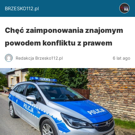
BRZESKO112.pl
Chęć zaimponowania znajomym
powodem konfliktu z prawem
Redakcja Brzesko112.pl
6 lat ago