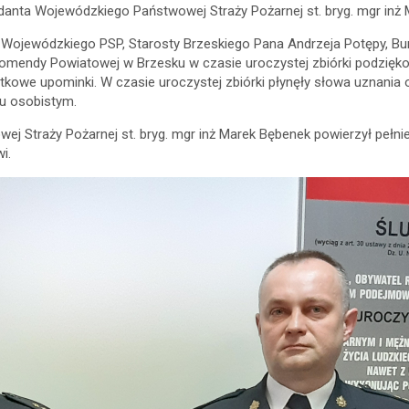
nta Wojewódzkiego Państwowej Straży Pożarnej st. bryg. mgr inż M
Wojewódzkiego PSP, Starosty Brzeskiego Pana Andrzeja Potępy, Bu
 Komendy Powiatowej w Brzesku w czasie uroczystej zbiórki podzi
we upominki. W czasie uroczystej zbiórki płynęły słowa uznania 
iu osobistym.
j Straży Pożarnej st. bryg. mgr inż Marek Bębenek powierzył pe
i.