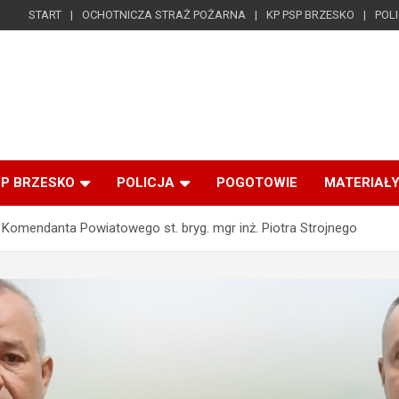
START
OCHOTNICZA STRAŻ POŻARNA
KP PSP BRZESKO
POL
SP BRZESKO
POLICJA
POGOTOWIE
MATERIAŁY
 Komendanta Powiatowego st. bryg. mgr inż. Piotra Strojnego