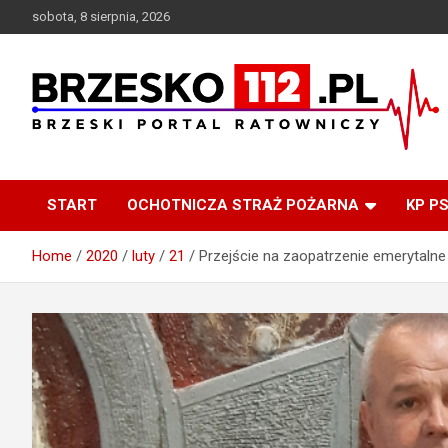
Skip
sobota, 8 sierpnia, 2026
to
content
Brzeski Portal Ratowniczy
BRZESKO112.pl
START
OCHOTNICZA STRAŻ POŻARNA
KP P
Home
2020
luty
21
Przejście na zaopatrzenie emerytalne