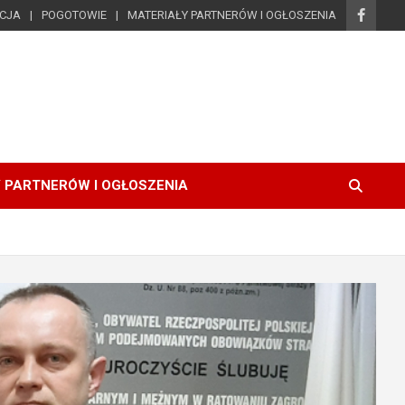
ICJA
POGOTOWIE
MATERIAŁY PARTNERÓW I OGŁOSZENIA
 PARTNERÓW I OGŁOSZENIA