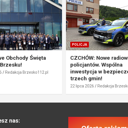
POLICJA
we Obchody Święta
CZCHÓW: Nowe radiow
 Brzesku!
policjantów. Wspólna
inwestycja w bezpiec
6
Redakcja Brzesko112.pl
trzech gmin!
22 lipca 2026
Redakcja Brzesk
esz nas: