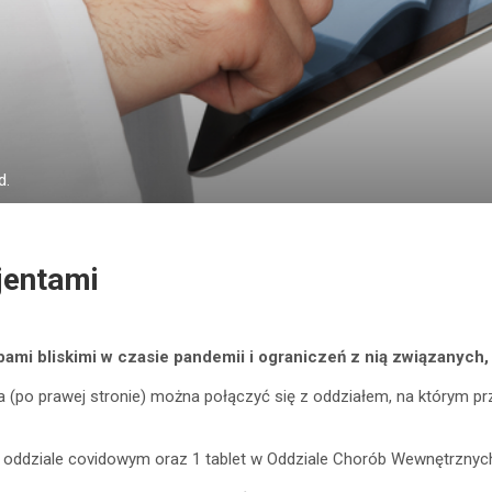
d.
jentami
obami bliskimi w czasie pandemii i ograniczeń z nią związanyc
ala (po prawej stronie) można połączyć się z oddziałem, na którym 
w oddziale covidowym oraz 1 tablet w Oddziale Chorób Wewnętrznyc