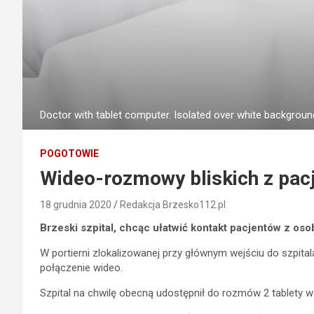
Doctor with tablet computer. Isolated over white backgroun
POGOTOWIE
Wideo-rozmowy bliskich z pac
18 grudnia 2020
Redakcja Brzesko112.pl
Brzeski szpital, chcąc ułatwić kontakt pacjentów z os
W portierni zlokalizowanej przy głównym wejściu do szpit
połączenie wideo.
Szpital na chwilę obecną udostępnił do rozmów 2 tablety 