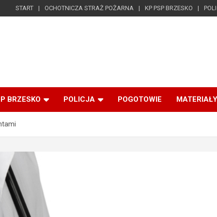
START
OCHOTNICZA STRAŻ POŻARNA
KP PSP BRZESKO
POL
SP BRZESKO
POLICJA
POGOTOWIE
MATERIAŁY
ntami