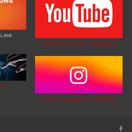
KLAME
<-
Jesteśmy na YouTube - SUBSKRYBUJ
B112
Jesteśmy na Instagramie - OBSERWUJ