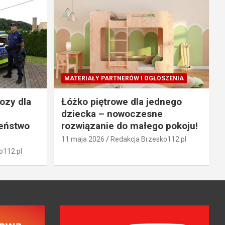
MATERIAŁY PARTNERÓW I OGŁOSZENIA
ozy dla
Łóżko piętrowe dla jednego
dziecka – nowoczesne
zeństwo
rozwiązanie do małego pokoju!
11 maja 2026
Redakcja Brzesko112.pl
o112.pl