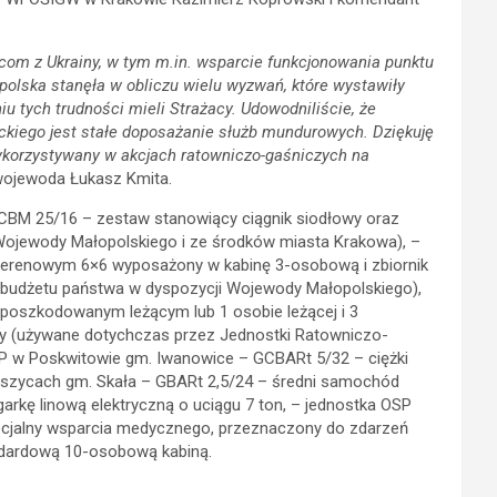
com z Ukrainy, w tym m.in. wsparcie funkcjonowania punktu
polska stanęła w obliczu wielu wyzwań, które wystawiły
u tych trudności mieli Strażacy. Udowodniliście, że
kiego jest stałe doposażanie służb mundurowych. Dziękuję
 wykorzystywany w akcjach ratowniczo-gaśniczych na
ojewoda Łukasz Kmita.
GCBM 25/16 – zestaw stanowiący ciągnik siodłowy oraz
 Wojewody Małopolskiego i ze środków miasta Krakowa), –
terenowym 6×6 wyposażony w kabinę 3-osobową i zbiornik
 budżetu państwa w dyspozycji Wojewody Małopolskiego),
oszkodowanym leżącym lub 1 osobie leżącej i 3
dy (używane dotychczas przez Jednostki Ratowniczo-
SP w Poskwitowie gm. Iwanowice – GCBARt 5/32 – ciężki
aszycach gm. Skała – GBARt 2,5/24 – średni samochód
rkę linową elektryczną o uciągu 7 ton, – jednostka OSP
ecjalny wsparcia medycznego, przeznaczony do zdarzeń
ndardową 10-osobową kabiną.