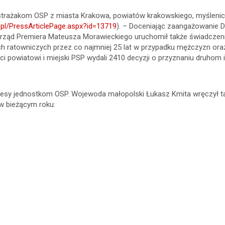
trażakom OSP z miasta Krakowa, powiatów krakowskiego, myślenicki
.pl/PressArticlePage.aspx?id=13719
). – Doceniając zaangażowanie D
ząd Premiera Mateusza Morawieckiego uruchomił także świadczenie 
ach ratowniczych przez co najmniej 25 lat w przypadku mężczyzn or
i powiatowi i miejski PSP wydali 2410 decyzji o przyznaniu druhom
esy jednostkom OSP. Wojewoda małopolski Łukasz Kmita wręczył ta
w bieżącym roku: