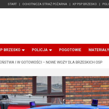
START
OCHOTNICZA STRAŻ POŻARNA
KP PSP BRZESKO
POL
SP BRZESKO
POLICJA
POGOTOWIE
MATERIAŁY
EŃSTWA I W GOTOWOŚCI – NOWE WOZY DLA BRZESKICH OSP