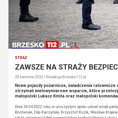
STRAŻ
ZAWSZE NA STRAŻY BEZPIEC
20 kwietnia 2022
Redakcja Brzesko112.pl
Nowe pojazdy pożarnicze, świadczenia ratownicze
otrzymali wielowymiarowe wsparcie, które przełoży
małopolski Łukasz Kmita oraz małopolski komendant
Dnia 20.04.2022 roku w uroczystym apelu udział wzięli parla
Bochenek, Filip Kaczyński, Krzysztof Kozik, Wiesław Krajew
także: wicemarszałek województwa małopolskiego Łukasz 