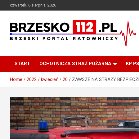
Skip
czwartek, 6 sierpnia, 2026
to
content
Brzeski Portal Ratowniczy
BRZESKO112.pl
START
OCHOTNICZA STRAŻ POŻARNA
KP P
Home
2022
kwiecień
20
ZAWSZE NA STRAŻY BEZPIECZ