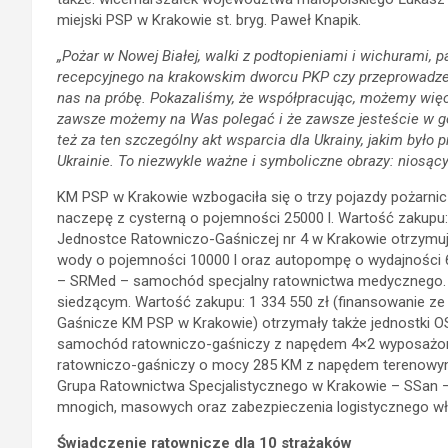
miejski PSP w Krakowie st. bryg. Paweł Knapik.
„Pożar w Nowej Białej, walki z podtopieniami i wichurami
recepcyjnego na krakowskim dworcu PKP czy przeprowadze
nas na próbę. Pokazaliśmy, że współpracując, możemy więcej
zawsze możemy na Was polegać i że zawsze jesteście w go
też za ten szczególny akt wsparcia dla Ukrainy, jakim było
Ukrainie. To niezwykle ważne i symboliczne obrazy: niosąc
KM PSP w Krakowie wzbogaciła się o trzy pojazdy pożarni
naczepę z cysterną o pojemności 25000 l. Wartość zakupu
Jednostce Ratowniczo-Gaśniczej nr 4 w Krakowie otrzymu
wody o pojemności 10000 l oraz autopompę o wydajności 6
– SRMed – samochód specjalny ratownictwa medycznego. P
siedzącym. Wartość zakupu: 1 334 550 zł (finansowanie 
Gaśnicze KM PSP w Krakowie) otrzymały także jednostki O
samochód ratowniczo-gaśniczy z napędem 4×2 wyposażony 
ratowniczo-gaśniczy o mocy 285 KM z napędem terenowym 4
Grupa Ratownictwa Specjalistycznego w Krakowie – SSan 
mnogich, masowych oraz zabezpieczenia logistycznego wła
Świadczenie ratownicze dla 10 strażaków