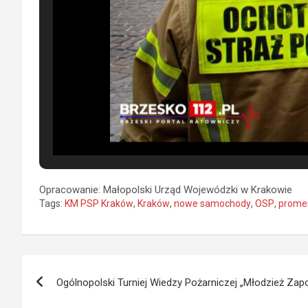
Opracowanie:
Małopolski Urząd Wojewódzki w Krakowie
Tags:
KM PSP Kraków
,
Kraków
,
nowe samochody
,
OSP
,
prome
Nawigacja
Ogólnopolski Turniej Wiedzy Pożarniczej „Młodzież Za
wpisu