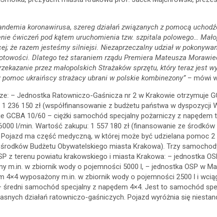
, pandemia koronawirusa, szereg działań związanych z pomocą uchodź
nie ćwiczeń pod kątem uruchomienia tzw. szpitala polowego…
Mało
; że razem jesteśmy silniejsi. Niezaprzeczalny udział w pokonywani
towości. Dlatego też staraniem rządu Premiera Mateusza Morawiec
 przekazanie przez małopolskich Strażaków sprzętu, który teraz jest
y pomoc ukraińscy strażacy ubrani w polskie kombinezony”
– mówi w
cze: – Jednostka Ratowniczo-Gaśnicza nr 2 w Krakowie otrzymuje 
: 1 236 150 zł (współfinansowanie z budżetu państwa w dyspozycji
je GCBA 10/60 – ciężki samochód specjalny pożarniczy z napędem 
000 l/min. Wartość zakupu: 1 557 180 zł (finansowanie ze środków
ojazd ma część medyczną, w której może być udzielana pomoc 2 p
ze środków Budżetu Obywatelskiego miasta Krakowa). Trzy samocho
SP z terenu powiatu krakowskiego i miasta Krakowa: – jednostka O
m.in. w zbiornik wody o pojemności 5000 l, – jednostka OSP w M
×4 wyposażony m.in. w zbiornik wody o pojemności 2500 l i wciąga
– średni samochód specjalny z napędem 4×4. Jest to samochód sp
snych działań ratowniczo-gaśniczych. Pojazd wyróżnia się niesta