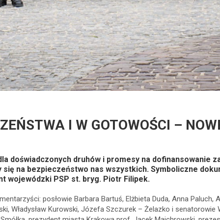
ZEŃSTWA I W GOTOWOŚCI – NOW
 dla doświadczonych druhów i promesy na dofinansowanie 
 się na bezpieczeństwo nas wszystkich. Symboliczne dokum
 wojewódzki PSP st. bryg. Piotr Filipek.
mentarzyści: posłowie Barbara Bartuś, Elżbieta Duda, Anna Paluch, A
ski, Władysław Kurowski, Józefa Szczurek – Żelazko i senatorowie Wi
Smółka, prezydent miasta Krakowa prof. Jacek Majchrowski, prez