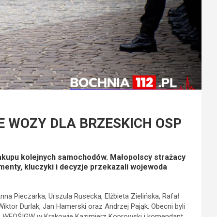
E WOZY DLA BRZESKICH OSP
zakupu kolejnych samochodów. Małopolscy strażacy
enty, kluczyki i decyzje przekazali wojewoda
nna Pieczarka, Urszula Rusecka, Elżbieta Zielińska, Rafał
ktor Durlak, Jan Hamerski oraz Andrzej Pająk. Obecni byli
es WFOŚIGW w Krakowie Kazimierz Koprowski i komendant