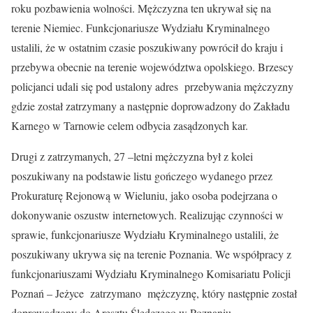
roku pozbawienia wolności. Mężczyzna ten ukrywał się na
terenie Niemiec. Funkcjonariusze Wydziału Kryminalnego
ustalili, że w ostatnim czasie poszukiwany powrócił do kraju i
przebywa obecnie na terenie województwa opolskiego. Brzescy
policjanci udali się pod ustalony adres przebywania mężczyzny
gdzie został zatrzymany a następnie doprowadzony do Zakładu
Karnego w Tarnowie celem odbycia zasądzonych kar.
Drugi z zatrzymanych, 27 –letni mężczyzna był z kolei
poszukiwany na podstawie listu gończego wydanego przez
Prokuraturę Rejonową w Wieluniu, jako osoba podejrzana o
dokonywanie oszustw internetowych. Realizując czynności w
sprawie, funkcjonariusze Wydziału Kryminalnego ustalili, że
poszukiwany ukrywa się na terenie Poznania. We współpracy z
funkcjonariuszami Wydziału Kryminalnego Komisariatu Policji
Poznań – Jeżyce zatrzymano mężczyznę, który następnie został
doprowadzony do Aresztu Śledczego w Poznaniu.