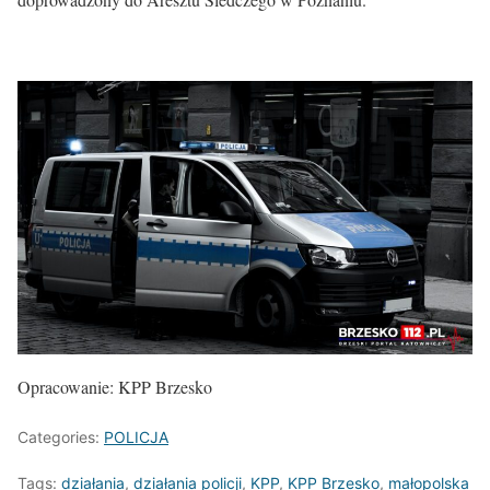
Opracowanie: KPP Brzesko
Categories:
POLICJA
Tags:
działania
,
działania policji
,
KPP
,
KPP Brzesko
,
małopolska