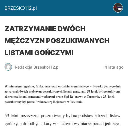
BRZESKO112.pl
ZATRZYMANIE DWÓCH
MĘŻCZYZN POSZUKIWANYCH
LISTAMI GOŃCZYMI
Redakcja Brzesko112.pl
4 lata ago
W minionym tygodniu, funkcjonariusze wydziału kryminalnego w Brzesku jednego dnia
zatrzymali dwóch mężczyzn poszukiwanych listami gończymi. 53-latek był poszukiwany
aż trzema listami gończymi wydanymi przez Sąd Rejonowy w Tarnowie, a 27- latek
poszukiwany był przez Prokuraturę Rejonową w Wieluniu.
53-letni mężczyzna poszukiwany był na podstawie trzech listów
gończych do odbycia kary w łącznym wymiarze ponad jednego