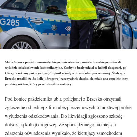
Małżeństwo z powiatu nowosądeckiego i mieszkaniec powiatu brzeskiego usiłowali
wyłudzić odszkodowanie komunikacyjne. Osoby te brały udział w kolizji drogowej, po
której „rzekomy pokrzywdzony” zgłosił szkodę w firmie ubezpieczeniowej. Śledczy z
Brzeska ustalili, że do kolizji drogowej rzeczywiście doszło, ale miała ona zupełnie inny
przebieg niż ten, który przedstawili uczestnicy.
Pod koniec października ub.r. policjanci z Brzeska otrzymali
zgłoszenie od jednej z firm ubezpieczeniowych o możliwej próbie
wyłudzenia odszkodowania. Do likwidacji zgłoszono szkodę
dotyczącą kolizji drogowej. Ze sporządzonego na miejscu
zdarzenia oświadczenia wynikało, że kierujący samochodem