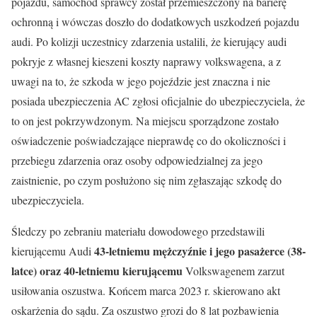
pojazdu, samochód sprawcy został przemieszczony na barierę
ochronną i wówczas doszło do dodatkowych uszkodzeń pojazdu
audi. Po kolizji uczestnicy zdarzenia ustalili, że kierujący audi
pokryje z własnej kieszeni koszty naprawy volkswagena, a z
uwagi na to, że szkoda w jego pojeździe jest znaczna i nie
posiada ubezpieczenia AC zgłosi oficjalnie do ubezpieczyciela, że
to on jest pokrzywdzonym. Na miejscu sporządzone zostało
oświadczenie poświadczające nieprawdę co do okoliczności i
przebiegu zdarzenia oraz osoby odpowiedzialnej za jego
zaistnienie, po czym posłużono się nim zgłaszając szkodę do
ubezpieczyciela.
Śledczy po zebraniu materiału dowodowego przedstawili
43-letniemu mężczyźnie i jego pasażerce (38-
kierującemu Audi
latce) oraz 40-letniemu kierującemu
Volkswagenem zarzut
usiłowania oszustwa. Końcem marca 2023 r. skierowano akt
oskarżenia do sądu. Za oszustwo grozi do 8 lat pozbawienia