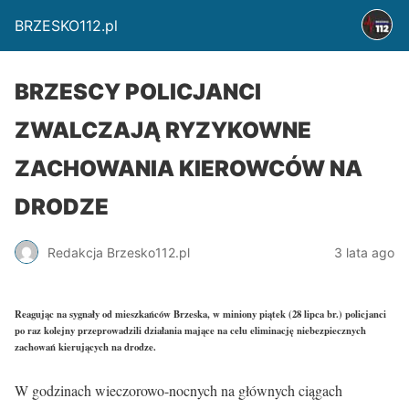
BRZESKO112.pl
BRZESCY POLICJANCI
ZWALCZAJĄ RYZYKOWNE
ZACHOWANIA KIEROWCÓW NA
DRODZE
Redakcja Brzesko112.pl
3 lata ago
Reagując na sygnały od mieszkańców Brzeska, w miniony piątek (28 lipca br.) policjanci
po raz kolejny przeprowadzili działania mające na celu eliminację niebezpiecznych
zachowań kierujących na drodze.
W godzinach wieczorowo-nocnych na głównych ciągach