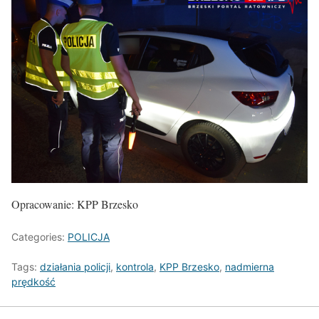
Opracowanie: KPP Brzesko
Categories:
POLICJA
Tags:
działania policji
,
kontrola
,
KPP Brzesko
,
nadmierna
prędkość