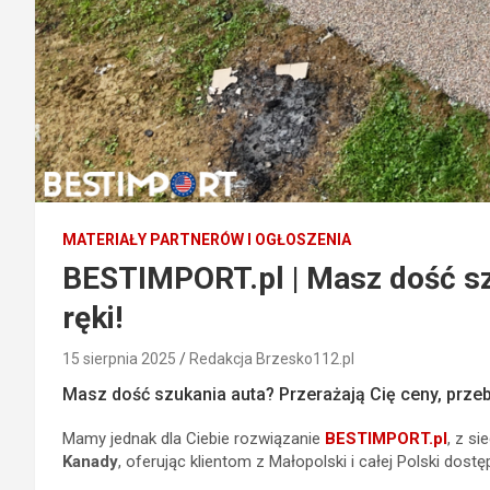
MATERIAŁY PARTNERÓW I OGŁOSZENIA
BESTIMPORT.pl | Masz dość sz
ręki!
15 sierpnia 2025
Redakcja Brzesko112.pl
Masz dość szukania auta? Przerażają Cię ceny, prze
Mamy jednak dla Ciebie rozwiązanie
BESTIMPORT.pl
, z s
Kanady
, oferując klientom z Małopolski i całej Polski dos