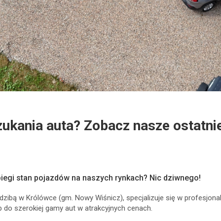
ukania auta? Zobacz nasze ostatni
biegi stan pojazdów na naszych rynkach? Nic dziwnego!
iedzibą w Królówce (gm. Nowy Wiśnicz), specjalizuje się w profesjo
tęp do szerokiej gamy aut w atrakcyjnych cenach.