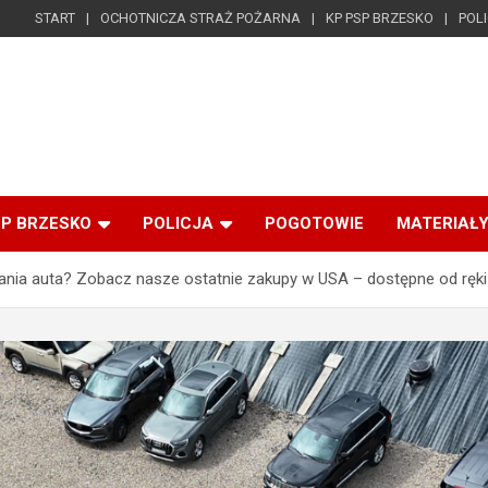
START
OCHOTNICZA STRAŻ POŻARNA
KP PSP BRZESKO
POL
SP BRZESKO
POLICJA
POGOTOWIE
MATERIAŁY
nia auta? Zobacz nasze ostatnie zakupy w USA – dostępne od ręki