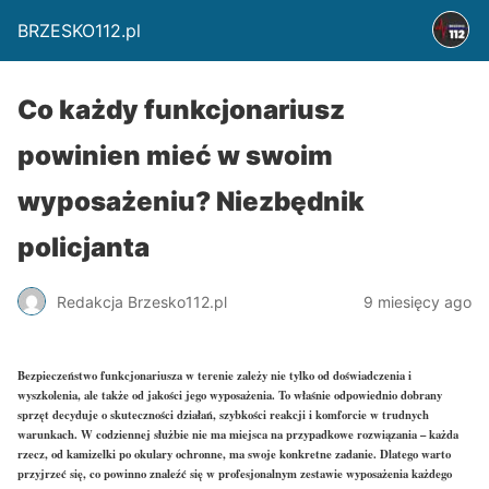
BRZESKO112.pl
Co każdy funkcjonariusz
powinien mieć w swoim
wyposażeniu? Niezbędnik
policjanta
Redakcja Brzesko112.pl
9 miesięcy ago
Bezpieczeństwo funkcjonariusza w terenie zależy nie tylko od doświadczenia i
wyszkolenia, ale także od jakości jego wyposażenia. To właśnie odpowiednio dobrany
sprzęt decyduje o skuteczności działań, szybkości reakcji i komforcie w trudnych
warunkach. W codziennej służbie nie ma miejsca na przypadkowe rozwiązania – każda
rzecz, od kamizelki po okulary ochronne, ma swoje konkretne zadanie. Dlatego warto
przyjrzeć się, co powinno znaleźć się w profesjonalnym zestawie wyposażenia każdego