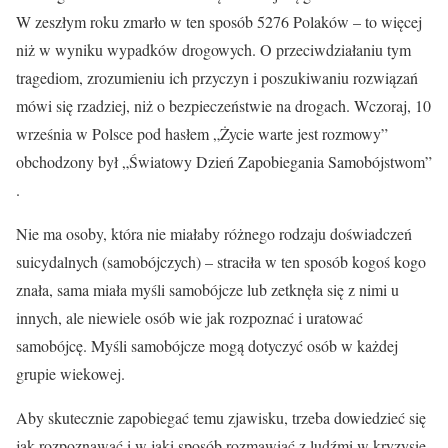
W zeszłym roku zmarło w ten sposób 5276 Polaków – to więcej
niż w wyniku wypadków drogowych. O przeciwdziałaniu tym
tragediom, zrozumieniu ich przyczyn i poszukiwaniu rozwiązań
mówi się rzadziej, niż o bezpieczeństwie na drogach. Wczoraj, 10
września w Polsce pod hasłem „Życie warte jest rozmowy”
obchodzony był „Światowy Dzień Zapobiegania Samobójstwom”
.
Nie ma osoby, która nie miałaby różnego rodzaju doświadczeń
suicydalnych (samobójczych) – straciła w ten sposób kogoś kogo
znała, sama miała myśli samobójcze lub zetknęła się z nimi u
innych, ale niewiele osób wie jak rozpoznać i uratować
samobójcę. Myśli samobójcze mogą dotyczyć osób w każdej
grupie wiekowej.
Aby skutecznie zapobiegać temu zjawisku, trzeba dowiedzieć się
jak rozpoznawać i w jaki sposób rozmawiać z ludźmi w kryzysie.