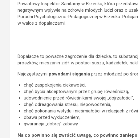
Powiatowy Inspektor Sanitarny w Brzesku, która przedstaw
negatywnym wpływie na zdrowie młodych ludzi oraz o uzależ
Poradni Psychologiczno-Pedagogicznej w Brzesku. Policjan
w walce z dopalaczami.
Dopalacze to poważne zagrożenie dla dziecka, to substanc
proszków, mieszanin ziół, w postaci suszu, kadzidełek, nakl
Najczęstszymi
powodami sięgania
przez młodzież po śro
chęć zaspokojenia ciekawości,
chęć bycia akceptowanym przez grupę rówieśniczą,
udowodnienie przed rówieśnikami swojej „dojrzałości”,
chęć odreagowania stresu, niepowodzenia,
chęć pokonania wstydu i nieśmiałości w relacjach z rów
obawa przed wykluczeniem,
gwarancja „dobrej” zabawy.
Na co powinno się zwrócić uwagę, co powinno zaniepo