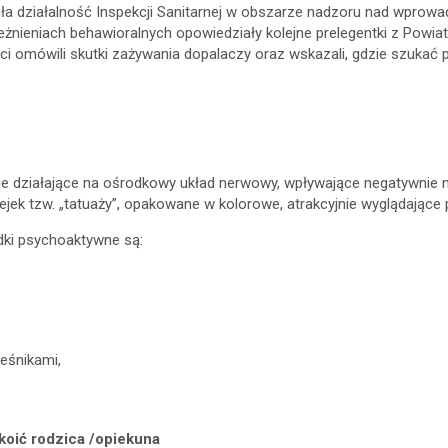
iła działalność Inspekcji Sanitarnej w obszarze nadzoru nad wpro
nieniach behawioralnych opowiedziały kolejne prelegentki z Powiat
ci omówili skutki zażywania dopalaczy oraz wskazali, gdzie szukać 
je działające na ośrodkowy układ nerwowy, wpływające negatywnie 
ejek tzw. „tatuaży”, opakowane w kolorowe, atrakcyjnie wyglądające p
dki psychoaktywne są:
ieśnikami,
koić rodzica /opiekuna