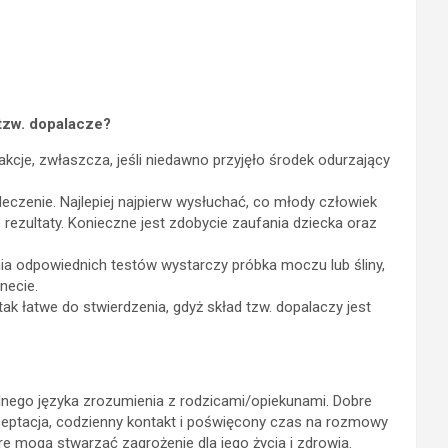
/tzw. dopalacze?
cje, zwłaszcza, jeśli niedawno przyjęło środek odurzający
eczenie. Najlepiej najpierw wysłuchać, co młody człowiek
 rezultaty. Konieczne jest zdobycie zaufania dziecka oraz
a odpowiednich testów wystarczy próbka moczu lub śliny,
necie.
tak łatwe do stwierdzenia, gdyż skład tzw. dopalaczy jest
lnego języka zrozumienia z rodzicami/opiekunami. Dobre
kceptacja, codzienny kontakt i poświęcony czas na rozmowy
 mogą stwarzać zagrożenie dla jego życia i zdrowia.