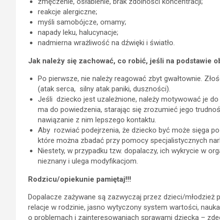
zmęczenie, osłabienie, brak zdolności koncentracji;
reakcje alergiczne;
myśli samobójcze, omamy;
napady leku, halucynacje;
nadmierna wrażliwość na dźwięki i światło.
Jak należy się zachować, co robić, jeśli na podstawie 
Po pierwsze, nie należy reagować zbyt gwałtownie. Zło
(atak serca, silny atak paniki, duszności).
Jeśli dziecko jest uzależnione, należy motywować je do
ma do powiedzenia, starając się zrozumieć jego trudnośc
nawiązanie z nim lepszego kontaktu.
Aby rozwiać podejrzenia, że dziecko być może sięga po
które można zbadać przy pomocy specjalistycznych nark
Niestety, w przypadku tzw. dopalaczy, ich wykrycie w org
nieznany i ulega modyfikacjom.
Rodzicu/opiekunie pamiętaj!!!
Dopalacze zażywane są zazwyczaj przez dzieci/młodzież po
relacje w rodzinie, jasno wytyczony system wartości, nau
o problemach i zainteresowaniach sprawami dziecka – zdec