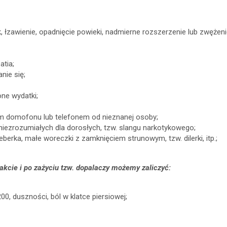
 łzawienie, opadnięcie powieki, nadmierne rozszerzenie lub zwężenie
atia;
nie się;
one wydatki;
 domofonu lub telefonem od nieznanej osoby;
ezrozumiałych dla dorosłych, tzw. slangu narkotykowego;
berka, małe woreczki z zamknięciem strunowym, tzw. dilerki, itp.;
akcie i po zażyciu tzw. dopalaczy możemy zaliczyć:
0, duszności, ból w klatce piersiowej;