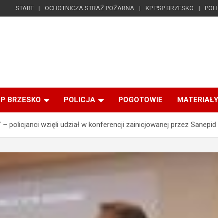
START
OCHOTNICZA STRAŻ POŻARNA
KP PSP BRZESKO
POL
SP BRZESKO
POLICJA
POGOTOWIE
MATERIAŁY
– policjanci wzięli udział w konferencji zainicjowanej przez Sanepid