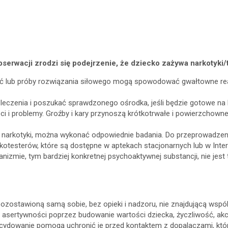
obserwacji zrodzi się podejrzenie, że dziecko zażywa narkotyki
ść lub próby rozwiązania siłowego mogą spowodować gwałtowne reak
 leczenia i poszukać sprawdzonego ośrodka, jeśli będzie gotowe na l
i i problemy. Groźby i kary przynoszą krótkotrwałe i powierzchowne
 narkotyki, można wykonać odpowiednie badania. Do przeprowadzeni
otesterów, które są dostępne w aptekach stacjonarnych lub w Inter
anizmie, tym bardziej konkretnej psychoaktywnej substancji, nie jest 
zostawioną samą sobie, bez opieki i nadzoru, nie znajdującą wspó
ka asertywności poprzez budowanie wartości dziecka, życzliwość, a
ydowanie pomogą uchronić je przed kontaktem z dopalaczami, które