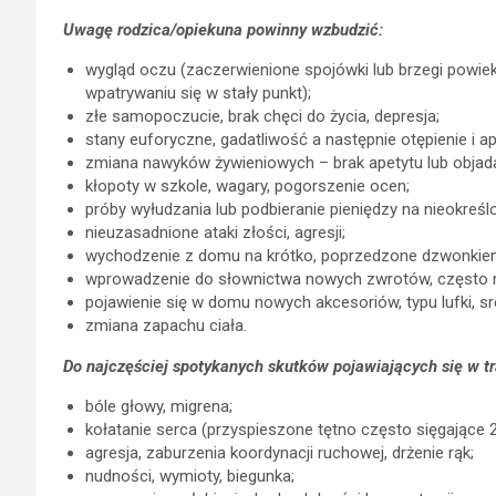
Uwagę rodzica/opiekuna powinny wzbudzić:
wygląd oczu (zaczerwienione spojówki lub brzegi powiek,
wpatrywaniu się w stały punkt);
złe samopoczucie, brak chęci do życia, depresja;
stany euforyczne, gadatliwość a następnie otępienie i ap
zmiana nawyków żywieniowych – brak apetytu lub objada
kłopoty w szkole, wagary, pogorszenie ocen;
próby wyłudzania lub podbieranie pieniędzy na nieokreśl
nieuzasadnione ataki złości, agresji;
wychodzenie z domu na krótko, poprzedzone dzwonkiem
wprowadzenie do słownictwa nowych zwrotów, często ni
pojawienie się w domu nowych akcesoriów, typu lufki, sre
zmiana zapachu ciała.
Do najczęściej spotykanych skutków pojawiających się w tr
bóle głowy, migrena;
kołatanie serca (przyspieszone tętno często sięgające 20
agresja, zaburzenia koordynacji ruchowej, drżenie rąk;
nudności, wymioty, biegunka;