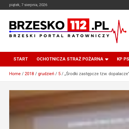
Skip
piątek, 7 sierpnia, 2026
to
content
Brzeski Portal Ratowniczy
BRZESKO112.pl
START
OCHOTNICZA STRAŻ POŻARNA
KP P
Home
2018
grudzień
5
„Środki zastępcze tzw. dopalacze” 