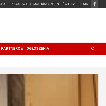
ICJA
POGOTOWIE
MATERIAŁY PARTNERÓW I OGŁOSZENIA
 PARTNERÓW I OGŁOSZENIA