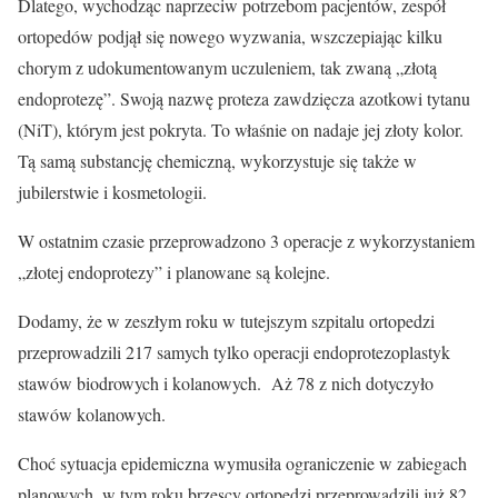
Dlatego, wychodząc naprzeciw potrzebom pacjentów, zespół
ortopedów podjął się nowego wyzwania, wszczepiając kilku
chorym z udokumentowanym uczuleniem, tak zwaną „złotą
endoprotezę”. Swoją nazwę proteza zawdzięcza azotkowi tytanu
(NiT), którym jest pokryta. To właśnie on nadaje jej złoty kolor.
Tą samą substancję chemiczną, wykorzystuje się także w
jubilerstwie i kosmetologii.
W ostatnim czasie przeprowadzono 3 operacje z wykorzystaniem
„złotej endoprotezy” i planowane są kolejne.
Dodamy, że w zeszłym roku w tutejszym szpitalu ortopedzi
przeprowadzili 217 samych tylko operacji endoprotezoplastyk
stawów biodrowych i kolanowych. Aż 78 z nich dotyczyło
stawów kolanowych.
Choć sytuacja epidemiczna wymusiła ograniczenie w zabiegach
planowych, w tym roku brzescy ortopedzi przeprowadzili już 82