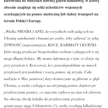
kierowana do budynku dawnej galerii handlowej, w której
obecnie znajduje się setki uchodźców wojennych
oczekujących na pomoc medyczną lub dalszy transport na
terenie Polski i Europy.
„Wielka PROŚBA I APEL do wszystkich osób jadących na
Ukrainę autokarami i busami po osoby, żeby zabierać ze sobą
ŻYWNOŚĆ (najważniejsze), KOCE, KARIMATY I KURTKI,
które mogą przekazać bezpośrednio osobom czekających w tej
mega długiej kolejce. My mamy informację o tym, co dzieje się
przy przejściu w Korczowej, lecz prawdopodobnie na innych
przejściach jest podobnie i waszą pomoc się przyda. Cała
nadzieja w Was, ponieważ dary dostarczane są głównie w głąb
Ukrainy, a osoby czekające na otrzymują pomoc dopiero po
przekroczeniu granicy, co znacznie wpływa na stan ich zdrowia.
Na obecną chwilę kolejka do przekroczenia przejścia
granicznego sięga 9 kilometrów (!), osoby oczekują kilkadziesiąt