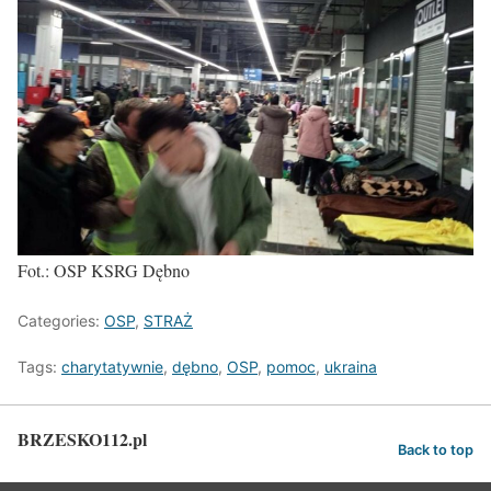
Fot.: OSP KSRG Dębno
Categories:
OSP
,
STRAŻ
Tags:
charytatywnie
,
dębno
,
OSP
,
pomoc
,
ukraina
BRZESKO112.pl
Back to top