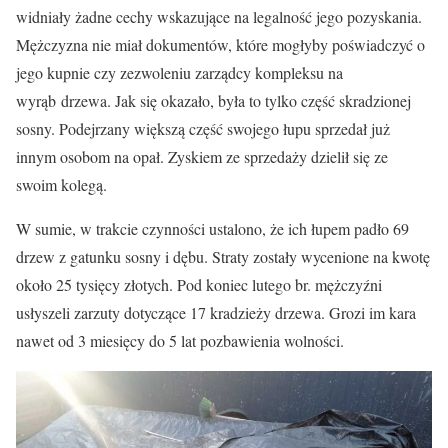
widniały żadne cechy wskazujące na legalność jego pozyskania.
Mężczyzna nie miał dokumentów, które mogłyby poświadczyć o
jego kupnie czy zezwoleniu zarządcy kompleksu na
wyrąb drzewa. Jak się okazało, była to tylko część skradzionej
sosny. Podejrzany większą część swojego łupu sprzedał już
innym osobom na opał. Zyskiem ze sprzedaży dzielił się ze
swoim kolegą.
W sumie, w trakcie czynności ustalono, że ich łupem padło 69
drzew z gatunku sosny i dębu. Straty zostały wycenione na kwotę
około 25 tysięcy złotych. Pod koniec lutego br. mężczyźni
usłyszeli zarzuty dotyczące 17 kradzieży drzewa. Grozi im kara
nawet od 3 miesięcy do 5 lat pozbawienia wolności.