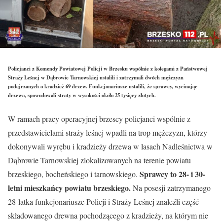
Policjanci z Komendy Powiatowej Policji w Brzesku wspólnie z kolegami z Państwowej
Straży Leśnej w Dąbrowie Tarnowskiej ustalili i zatrzymali dwóch mężczyzn
podejrzanych o kradzież 69 drzew. Funkcjonariusze ustalili, że sprawcy, wycinając
drzewa, spowodowali straty w wysokości około 25 tysięcy złotych.
W ramach pracy operacyjnej brzescy policjanci wspólnie z
przedstawicielami straży leśnej wpadli na trop mężczyzn, którzy
dokonywali wyrębu i kradzieży drzewa w lasach Nadleśnictwa w
Dąbrowie Tarnowskiej zlokalizowanych na terenie powiatu
Sprawcy to 28- i 30-
brzeskiego, bocheńskiego i tarnowskiego.
letni mieszkańcy powiatu brzeskiego.
Na posesji zatrzymanego
28-latka funkcjonariusze Policji i Straży Leśnej znaleźli część
składowanego drewna pochodzącego z kradzieży, na którym nie