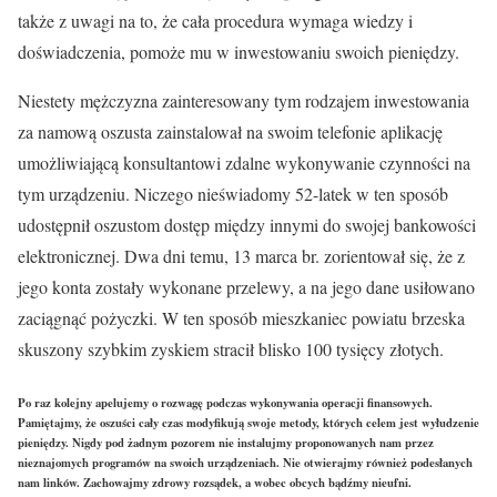
także z uwagi na to, że cała procedura wymaga wiedzy i
doświadczenia, pomoże mu w inwestowaniu swoich pieniędzy.
Niestety mężczyzna zainteresowany tym rodzajem inwestowania
za namową oszusta zainstalował na swoim telefonie aplikację
umożliwiającą konsultantowi zdalne wykonywanie czynności na
tym urządzeniu. Niczego nieświadomy 52-latek w ten sposób
udostępnił oszustom dostęp między innymi do swojej bankowości
elektronicznej. Dwa dni temu, 13 marca br. zorientował się, że z
jego konta zostały wykonane przelewy, a na jego dane usiłowano
zaciągnąć pożyczki. W ten sposób mieszkaniec powiatu brzeska
skuszony szybkim zyskiem stracił blisko 100 tysięcy złotych.
Po raz kolejny apelujemy o rozwagę podczas wykonywania operacji finansowych.
Pamiętajmy, że oszuści cały czas modyfikują swoje metody, których celem jest wyłudzenie
pieniędzy. Nigdy pod żadnym pozorem nie instalujmy proponowanych nam przez
nieznajomych programów na swoich urządzeniach. Nie otwierajmy również podesłanych
nam linków. Zachowajmy zdrowy rozsądek, a wobec obcych bądźmy nieufni.