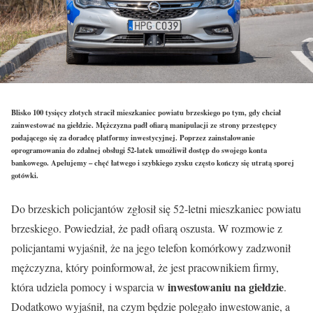
Blisko 100 tysięcy złotych stracił mieszkaniec powiatu brzeskiego po tym, gdy chciał
zainwestować na giełdzie. Mężczyzna padł ofiarą manipulacji ze strony przestępcy
podającego się za doradcę platformy inwestycyjnej. Poprzez zainstalowanie
oprogramowania do zdalnej obsługi 52-latek umożliwił dostęp do swojego konta
bankowego. Apelujemy – chęć łatwego i szybkiego zysku często kończy się utratą sporej
gotówki.
Do brzeskich policjantów zgłosił się 52-letni mieszkaniec powiatu
brzeskiego. Powiedział, że padł ofiarą oszusta. W rozmowie z
policjantami wyjaśnił, że na jego telefon komórkowy zadzwonił
mężczyzna, który poinformował, że jest pracownikiem firmy,
inwestowaniu na giełdzie
która udziela pomocy i wsparcia w
.
Dodatkowo wyjaśnił, na czym będzie polegało inwestowanie, a