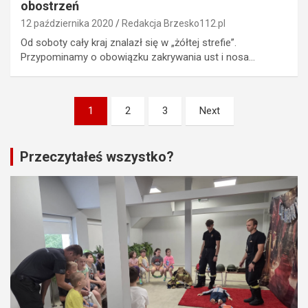
obostrzeń
12 października 2020
Redakcja Brzesko112.pl
Od soboty cały kraj znalazł się w „żółtej strefie”.
Przypominamy o obowiązku zakrywania ust i nosa…
Stronicowanie
1
2
3
Next
wpisów
Przeczytałeś wszystko?