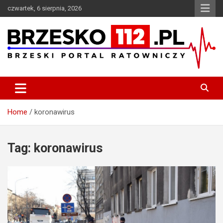
Skip
czwartek, 6 sierpnia, 2026
to
content
Brzeski Portal Ratowniczy
BRZESKO112.pl
Home
koronawirus
Tag:
koronawirus