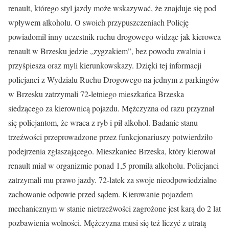
renault, którego styl jazdy może wskazywać, że znajduje się pod
wpływem alkoholu. O swoich przypuszczeniach Policję
powiadomił inny uczestnik ruchu drogowego widząc jak kierowca
renault w Brzesku jedzie „zygzakiem”, bez powodu zwalnia i
przyśpiesza oraz myli kierunkowskazy. Dzięki tej informacji
policjanci z Wydziału Ruchu Drogowego na jednym z parkingów
w Brzesku zatrzymali 72-letniego mieszkańca Brzeska
siedzącego za kierownicą pojazdu. Mężczyzna od razu przyznał
się policjantom, że wraca z ryb i pił alkohol. Badanie stanu
trzeźwości przeprowadzone przez funkcjonariuszy potwierdziło
podejrzenia zgłaszającego. Mieszkaniec Brzeska, który kierował
renault miał w organizmie ponad 1,5 promila alkoholu. Policjanci
zatrzymali mu prawo jazdy. 72-latek za swoje nieodpowiedzialne
zachowanie odpowie przed sądem. Kierowanie pojazdem
mechanicznym w stanie nietrzeźwości zagrożone jest karą do 2 lat
pozbawienia wolności. Mężczyzna musi się też liczyć z utratą