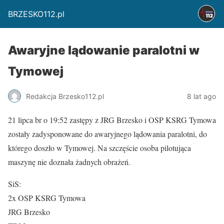
BRZESKO112.pl
Awaryjne lądowanie paralotni w
Tymowej
Redakcja Brzesko112.pl
8 lat ago
21 lipca br o 19:52 zastępy z JRG Brzesko i OSP KSRG Tymowa
zostały zadysponowane do awaryjnego lądowania paralotni, do
którego doszło w Tymowej. Na szczęście osoba pilotująca
maszynę nie doznała żadnych obrażeń.
SiS:
2x OSP KSRG Tymowa
JRG Brzesko