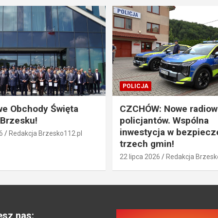
POLICJA
we Obchody Święta
CZCHÓW: Nowe radiow
 Brzesku!
policjantów. Wspólna
inwestycja w bezpiec
6
Redakcja Brzesko112.pl
trzech gmin!
22 lipca 2026
Redakcja Brzesk
esz nas: