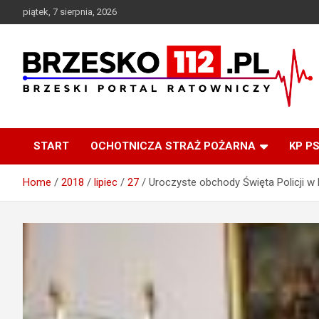
Skip
piątek, 7 sierpnia, 2026
to
content
Brzeski Portal Ratowniczy
BRZESKO112.pl
START
OCHOTNICZA STRAŻ POŻARNA
KP P
Home
2018
lipiec
27
Uroczyste obchody Święta Policji w