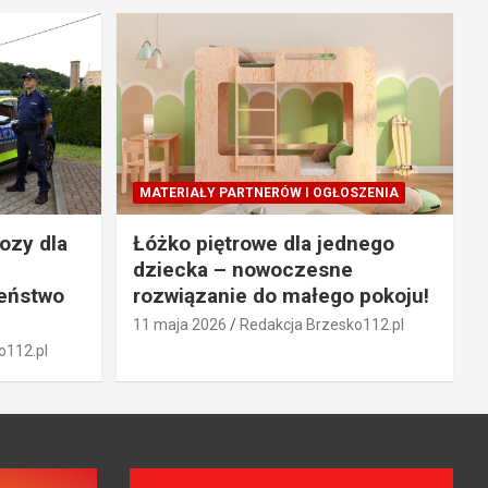
MATERIAŁY PARTNERÓW I OGŁOSZENIA
ozy dla
Łóżko piętrowe dla jednego
dziecka – nowoczesne
zeństwo
rozwiązanie do małego pokoju!
11 maja 2026
Redakcja Brzesko112.pl
o112.pl