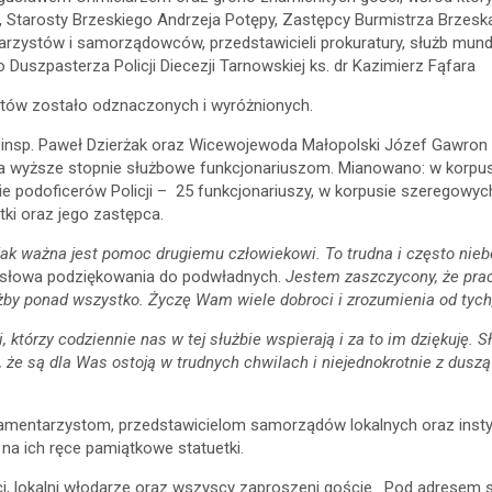
Starosty Brzeskiego Andrzeja Potępy, Zastępcy Burmistrza Brzeska
rzystów i samorządowców, przedstawicieli prokuratury, służb mund
Duszpasterza Policji Diecezji Tarnowskiej ks. dr Kazimierz Fąfara
ntów zostało odznaczonych i wyróżnionych.
 insp. Paweł Dzierżak oraz Wicewojewoda Małopolski Józef Gawron
a wyższe stopnie służbowe funkcjonariuszom. Mianowano: w korpusie
ie podoficerów Policji – 25 funkcjonariuszy, w korpusie szeregowych
tki oraz jego zastępca.
jak ważna jest pomoc drugiemu człowiekowi. To trudna i często nie
jąc słowa podziękowania do podwładnych.
Jestem zaszczycony, że pracu
by ponad wszystko. Życzę Wam wiele dobroci i zrozumienia od tych,
którzy codziennie nas w tej służbie wspierają i za to im dziękuję. 
 to, że są dla Was ostoją w trudnych chwilach i niejednokrotnie z dus
mentarzystom, przedstawicielom samorządów lokalnych oraz instyt
na ich ręce pamiątkowe statuetki.
ci, lokalni włodarze oraz wszyscy zaproszeni goście. Pod adresem 