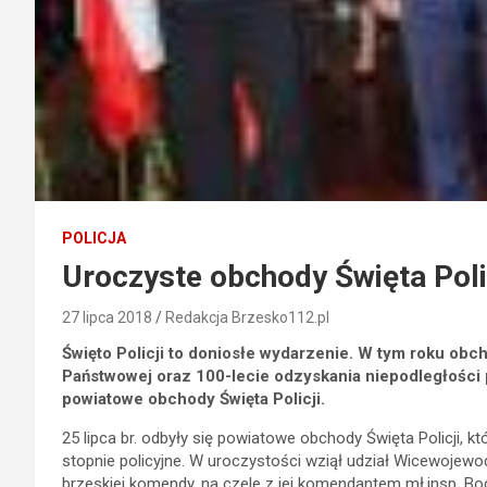
POLICJA
Uroczyste obchody Święta Poli
27 lipca 2018
Redakcja Brzesko112.pl
Święto Policji to doniosłe wydarzenie. W tym roku obc
Państwowej oraz 100-lecie odzyskania niepodległości
powiatowe obchody Święta Policji.
25 lipca br. odbyły się powiatowe obchody Święta Policji, 
stopnie policyjne. W uroczystości wziął udział Wicewojew
brzeskiej komendy, na czele z jej komendantem mł.insp. B