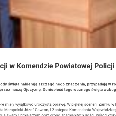
cji w Komendzie Powiatowej Policji
hody święta nabierają szczególnego znaczenia, przypadają w ro
 przez naszą Ojczyznę. Doniosłość tegorocznego święta wzboga
które miały wyjątkowo uroczystą oprawę. W pięknej scenerii Zamku w
oda Małopolski Józef Gawron, I Zastępca Komendanta Wojewódzkiego 
ogusławem Chmielarzem oraz grono znamienitych gości, wśród który