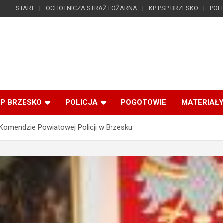
START
OCHOTNICZA STRAŻ POŻARNA
KP PSP BRZESKO
POL
SP BRZESKO
POLICJA
POGOTOWIE
MATERIAŁY
 Komendzie Powiatowej Policji w Brzesku