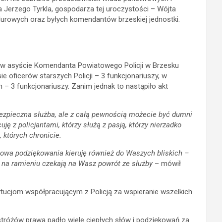
 Jerzego Tyrkla, gospodarza tej uroczystości – Wójta
urowych oraz byłych komendantów brzeskiej jednostki.
 w asyście Komendanta Powiatowego Policji w Brzesku
 oficerów starszych Policji – 3 funkcjonariuszy, w
 – 3 funkcjonariuszy. Zanim jednak to nastąpiło akt
bezpieczna służba, ale z całą pewnością możecie być dumni
ję z policjantami, którzy służą z pasją, którzy nierzadko
 których chronicie.
Słowa podziękowania kieruję również do Waszych bliskich –
zą na ramieniu czekają na Wasz powrót ze służby
– mówił
ucjom współpracującym z Policją za wspieranie wszelkich
stróżów prawa padło wiele ciepłych słów i podziękowań za