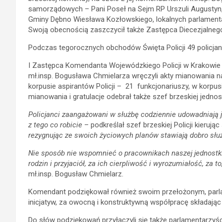
samorządowych – Pani Poseł na Sejm RP Urszuli Augustyn, 
Gminy Dębno Wiesława Kozłowskiego, lokalnych parlamenta
Swoją obecnością zaszczycił także Zastępca Diecezjalnego 
Podczas tegorocznych obchodów Święta Policji 49 policja
I Zastępca Komendanta Wojewódzkiego Policji w Krakowie
mł.insp. Bogusława Chmielarza wręczyli akty mianowania n
korpusie aspirantów Policji – 21 funkcjonariuszy, w korpus
mianowania i gratulacje odebrał także szef brzeskiej jednos
Policjanci zaangażowani w służbę codziennie udowadniają 
z tego co robicie
– podkreślał szef brzeskiej Policji kieru
rezygnując ze swoich życiowych planów stawiają dobro służ
Nie sposób nie wspomnieć o pracownikach naszej jednostki, 
rodzin i przyjaciół, za ich cierpliwość i wyrozumiałość, za
mł.insp. Bogusław Chmielarz.
Komendant podziękował również swoim przełożonym, parla
inicjatyw, za owocną i konstruktywną współpracę składając 
Do słów podziękowań przyłączyli się także parlamentarzyś