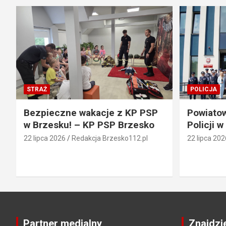
STRAŻ
POLICJA
Bezpieczne wakacje z KP PSP
Powiato
w Brzesku! – KP PSP Brzesko
Policji w
22 lipca 2026
Redakcja Brzesko112.pl
22 lipca 202
Partner medialny
Znajdzi