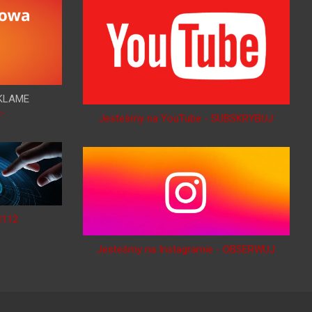
KLAME
<-
Jesteśmy na YouTube - SUBSKRYBUJ
B112
Jesteśmy na Instagramie - OBSERWUJ