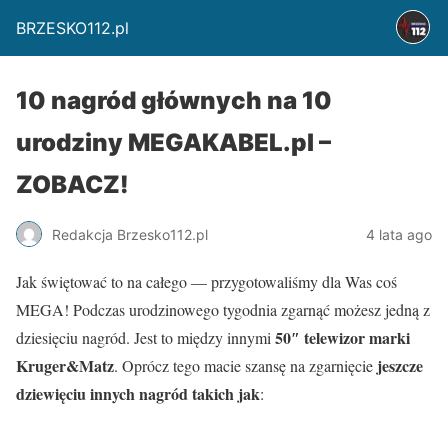
BRZESKO112.pl
10 nagród głównych na 10
urodziny MEGAKABEL.pl –
ZOBACZ!
Redakcja Brzesko112.pl
4 lata ago
Jak świętować to na całego — przygotowaliśmy dla Was coś
MEGA! Podczas urodzinowego tygodnia zgarnąć możesz jedną z
50″ telewizor marki
dziesięciu nagród. Jest to między innymi
Kruger&Matz
jeszcze
. Oprócz tego macie szansę na zgarnięcie
dziewięciu innych nagród takich jak
: